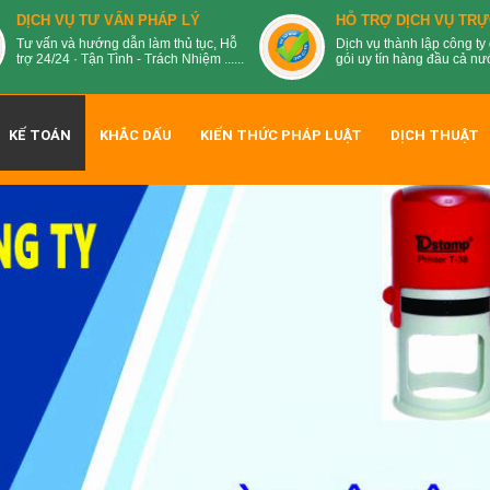
DỊCH VỤ TƯ VẤN PHÁP LÝ
HỖ TRỢ DỊCH VỤ TRỰ
Tư vấn và hướng dẫn làm thủ tục, Hỗ
Dịch vụ thành lập công ty 
trợ 24/24 · Tận Tình - Trách Nhiệm ......
gói uy tín hàng đầu cả nước
KẾ TOÁN
KHẮC DẤU
KIẾN THỨC PHÁP LUẬT
DỊCH THUẬT