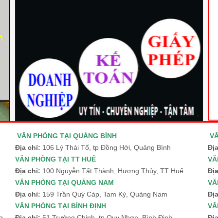
VĂN PHÒNG TẠI QUẢNG BÌNH
V
Địa chỉ:
106 Lý Thái Tổ, tp Đồng Hới, Quảng Bình
Địa
VĂN PHÒNG TẠI TT HUẾ
VĂ
M
Địa chỉ:
100 Nguyễn Tất Thành, Hương Thủy, TT Huế
Địa
VĂN PHÒNG TẠI QUẢNG NAM
VĂ
i
Địa chỉ:
159 Trần Quý Cáp, Tam Kỳ, Quảng Nam
Đị
VĂN PHÒNG TẠI BÌNH ĐỊNH
VĂ
g
Địa chỉ:
51 Trường Chinh, tp Quy Nhơn, Bình Định
Đị