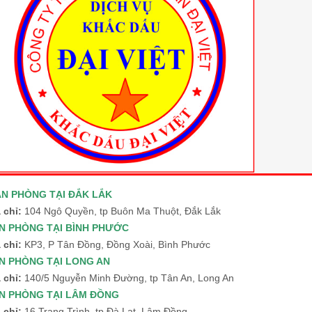
ĂN PHÒNG TẠI ĐẮK LẮK
 chỉ:
104 Ngô Quyền, tp Buôn Ma Thuột, Đắk Lắk
N PHÒNG TẠI BÌNH PHƯỚC
 chỉ:
KP3, P Tân Đồng, Đồng Xoài, Bình Phước
N PHÒNG TẠI LONG AN
a chỉ:
140/5 Nguyễn Minh Đường, tp Tân An, Long An
N PHÒNG TẠI LÂM ĐỒNG
a chỉ:
16 Trạng Trình, tp Đà Lạt, Lâm Đồng