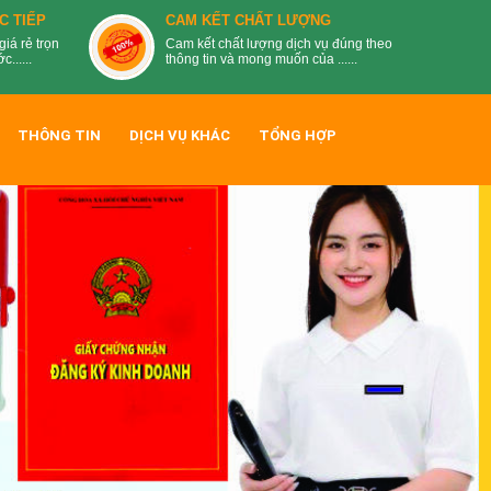
C TIẾP
CAM KẾT CHẤT LƯỢNG
giá rẻ trọn
Cam kết chất lượng dịch vụ đúng theo
......
thông tin và mong muốn của ......
THÔNG TIN
DỊCH VỤ KHÁC
TỔNG HỢP