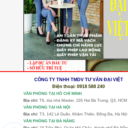
CÔNG TY TNHH TMDV TƯ VẤN ĐẠI VIỆT
Điện thoại: 0918 588 240
VĂN PHÒNG TẠI HỒ CHÍ MINH
Địa chỉ:
T6, tòa nhà Master, 155 Hai Bà Trưng, Q3, HC
VĂN PHÒNG TẠI HÀ NỘI
Địa chỉ:
T3, 142 Lê Duẩn, Khâm Thiên, Đống Đa, Hà Nộ
VĂN PHÒNG TẠI ĐÀ NẴNG
Địa chỉ:
24 Trần Phú, Quận Hải Châu, thành phố Đà Nẵn